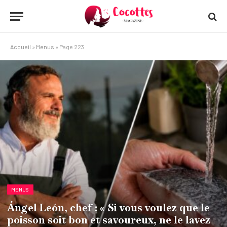
Accueil
»
Menus
»
Page 223
MENUS
Ángel León, chef : « Si vous voulez que le
poisson soit bon et savoureux, ne le lavez