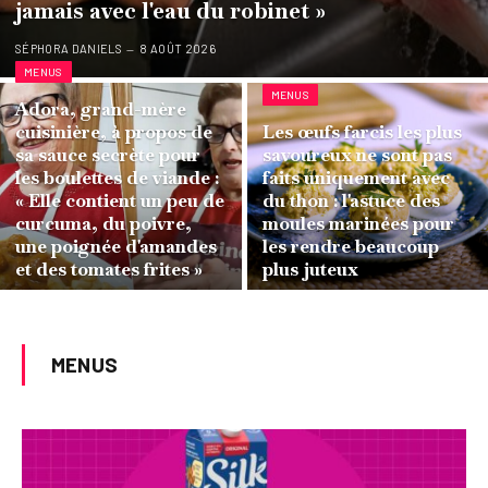
jamais avec l'eau du robinet »
SÉPHORA DANIELS
8 AOÛT 2026
MENUS
MENUS
Adora, grand-mère
cuisinière, à propos de
Les œufs farcis les plus
sa sauce secrète pour
savoureux ne sont pas
les boulettes de viande :
faits uniquement avec
« Elle contient un peu de
du thon : l'astuce des
curcuma, du poivre,
moules marinées pour
une poignée d'amandes
les rendre beaucoup
et des tomates frites »
plus juteux
MENUS