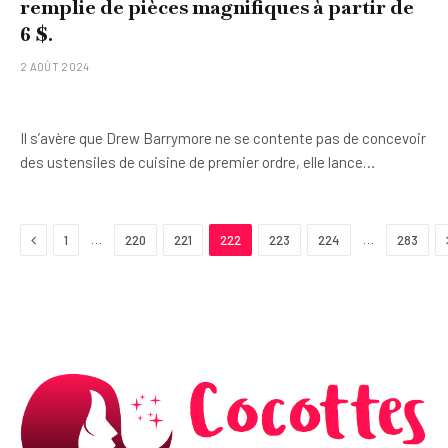
remplie de pièces magnifiques à partir de
6 $.
2 AOÛT 2024
Il s’avère que Drew Barrymore ne se contente pas de concevoir
des ustensiles de cuisine de premier ordre, elle lance…
Previous
…
…
1
220
221
222
223
224
283