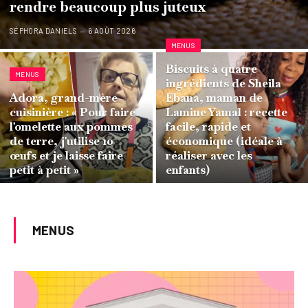
rendre beaucoup plus juteux
SÉPHORA DANIELS
6 AOÛT 2026
MENUS
Biscuits à quatre
MENUS
ingrédients de Sheila
Adora, grand-mère
Ebana, maman de
cuisinière : « Pour faire
Lamine Yamal : recette
l'omelette aux pommes
facile, rapide et
de terre, j'utilise 10
économique (idéale à
œufs et je laisse faire
réaliser avec les
petit à petit »
enfants)
MENUS