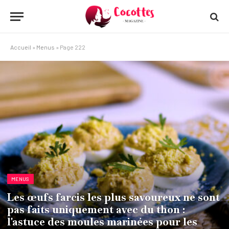
Accueil
»
Menus
»
Page 222
MENUS
Les œufs farcis les plus savoureux ne sont
pas faits uniquement avec du thon :
l'astuce des moules marinées pour les