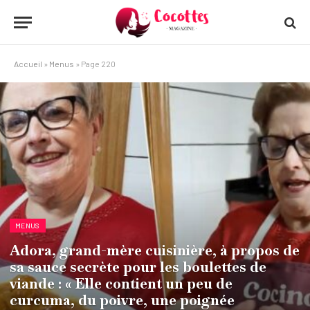
Accueil
»
Menus
»
Page 220
MENUS
Adora, grand-mère cuisinière, à propos de
sa sauce secrète pour les boulettes de
viande : « Elle contient un peu de
curcuma, du poivre, une poignée