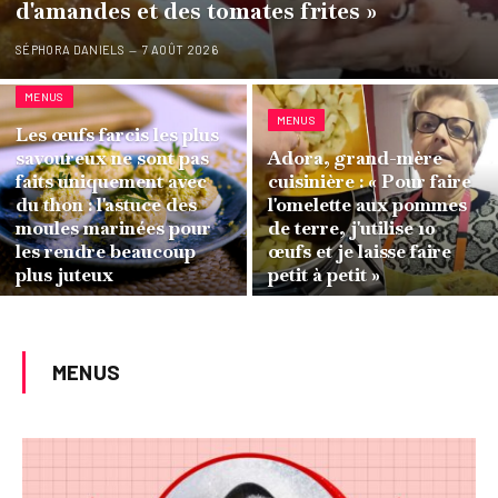
d'amandes et des tomates frites »
SÉPHORA DANIELS
7 AOÛT 2026
MENUS
MENUS
Les œufs farcis les plus
savoureux ne sont pas
Adora, grand-mère
faits uniquement avec
cuisinière : « Pour faire
du thon : l'astuce des
l'omelette aux pommes
moules marinées pour
de terre, j'utilise 10
les rendre beaucoup
œufs et je laisse faire
plus juteux
petit à petit »
MENUS