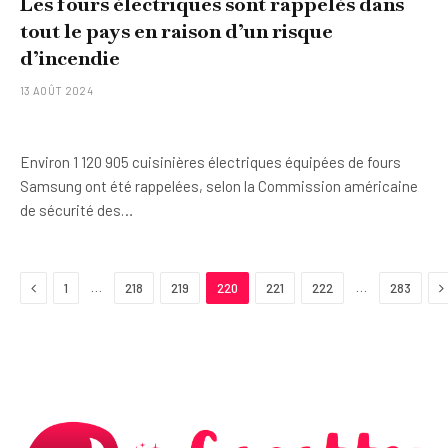
Les fours électriques sont rappelés dans
tout le pays en raison d’un risque
d’incendie
13 AOÛT 2024
Environ 1 120 905 cuisinières électriques équipées de fours
Samsung ont été rappelées, selon la Commission américaine
de sécurité des…
Previous
N
…
…
1
218
219
220
221
222
283