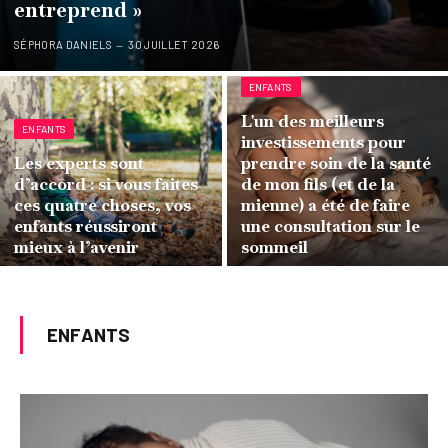
entreprend »
SÉPHORA DANIELS
30 JUILLET 2026
ENFANTS
L'un des meilleurs
ENFANTS
investissements pour
Les experts sont
prendre soin de la santé
d’accord : si vous faites
de mon fils (et de la
ces quatre choses, vos
mienne) a été de faire
enfants réussiront
une consultation sur le
mieux à l’avenir
sommeil
ENFANTS