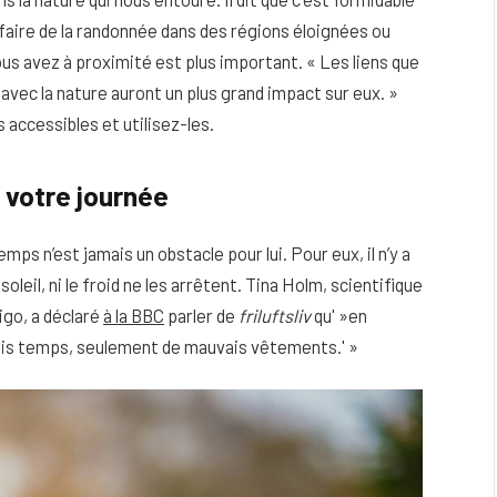
 faire de la randonnée dans des régions éloignées ou
vous avez à proximité est plus important. « Les liens que
ec la nature auront un plus grand impact sur eux. »
ccessibles et utilisez-les.
 votre journée
ps n’est jamais un obstacle pour lui. Pour eux, il n’y a
soleil, ni le froid ne les arrêtent. Tina Holm, scientifique
go, a déclaré
à la BBC
parler de
friluftsliv
qu' »en
uvais temps, seulement de mauvais vêtements.' »