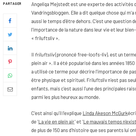
Angeliqa Mejstedt est une experte des activités de
PARTAGER
Vandringsbloggen. Elle a dit quelque chose qui m'a 
aussi le temps d'être dehors. C'est une question 
l'importance de la nature dans leur vie et leur bien
« friluftsliv ».
Il
friluftsliv
(prononcé free-loofs-liv), est un terme
plein air ». Il a été popularisé dans les années 18
a utilisé ce terme pour décrire l'importance de pa
être physique et spirituel. Friluftsliv n'est pas 
enfants, mais c'est aussi l'une des principales rai
parmi les plus heureux au monde.
Quel soin adopter pour une p
uniforme et lumineuse
C'est ainsi qu'il l'explique
Linda Akeson McGurk
écr
26 NOVEMBRE 2025
de '
La vie en plein air
' et '
Le mauvais temps n’exis
de plus de 150 ans d'histoire que ses parents lui o