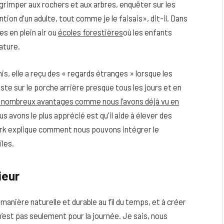
 grimper aux rochers et aux arbres, enquêter sur les
tion d'un adulte, tout comme je le faisais», dit-il. Dans
es en plein air ou
écoles forestières
où les enfants
ature.
is, elle a reçu des « regards étranges » lorsque les
ste sur le porche arrière presque tous les jours et en
de nombreux avantages comme nous l’avons déjà vu en
us avons le plus apprécié est qu'il aide à élever des
urk explique comment nous pouvons intégrer le
iles.
ieur
anière naturelle et durable au fil du temps, et à créer
’est pas seulement pour la journée. Je sais, nous