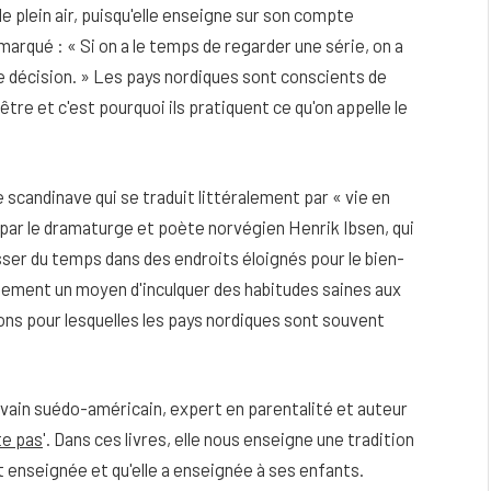
 plein air, puisqu'elle enseigne sur son compte
marqué : « Si on a le temps de regarder une série, on a
de décision. » Les pays nordiques sont conscients de
-être et c'est pourquoi ils pratiquent ce qu'on appelle le
 scandinave qui se traduit littéralement par « vie en
50 par le dramaturge et poète norvégien Henrik Ibsen, qui
sser du temps dans des endroits éloignés pour le bien-
seulement un moyen d'inculquer des habitudes saines aux
sons pour lesquelles les pays nordiques sont souvent
eau
Peau sèche et sensible : quels soins
utiliser pour ne pas l’irriter ?
ivain suédo-américain, expert en parentalité et auteur
4 JUIN 2026
te pas
'. Dans ces livres, elle nous enseigne une tradition
nt enseignée et qu'elle a enseignée à ses enfants.