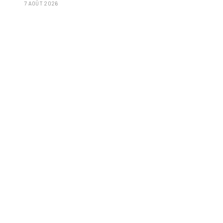
7 AOÛT 2026
poignée d'amandes et des tomates frites »