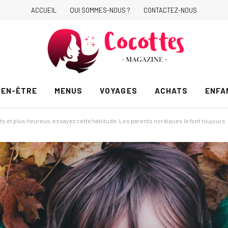
ACCUEIL
QUI SOMMES-NOUS ?
CONTACTEZ-NOUS
IEN-ÊTRE
MENUS
VOYAGES
ACHATS
ENFA
nts et plus heureux, essayez cette habitude. Les parents nordiques le font toujours