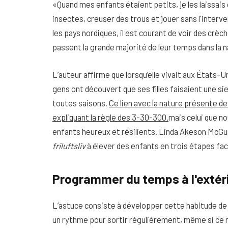
«Quand mes enfants étaient petits, je les laissais
insectes, creuser des trous et jouer sans l'interven
les pays nordiques, il est courant de voir des crèch
passent la grande majorité de leur temps dans la n
L’auteur affirme que lorsqu’elle vivait aux États-Un
gens ont découvert que ses filles faisaient une sie
toutes saisons.
Ce lien avec la nature présente 
expliquant la règle des 3-30-300.
mais celui que no
enfants heureux et résilients. Linda Akeson McG
friluftsliv
à élever des enfants en trois étapes fac
Programmer du temps à l'extér
L’astuce consiste à développer cette habitude de m
un rythme pour sortir régulièrement, même si ce n