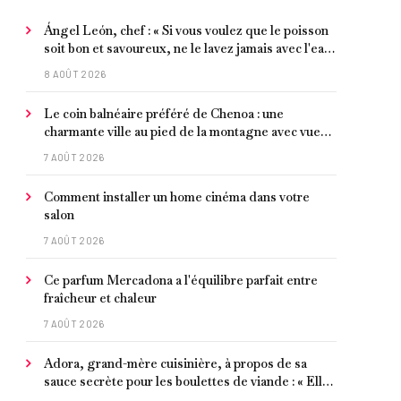
Ángel León, chef : « Si vous voulez que le poisson
soit bon et savoureux, ne le lavez jamais avec l'eau
du robinet »
8 AOÛT 2026
Le coin balnéaire préféré de Chenoa : une
charmante ville au pied de la montagne avec vue
sur la Méditerranée, bon poisson et criques
7 AOÛT 2026
isolées
Comment installer un home cinéma dans votre
salon
7 AOÛT 2026
Ce parfum Mercadona a l'équilibre parfait entre
fraîcheur et chaleur
7 AOÛT 2026
Adora, grand-mère cuisinière, à propos de sa
sauce secrète pour les boulettes de viande : « Elle
contient un peu de curcuma, du poivre, une