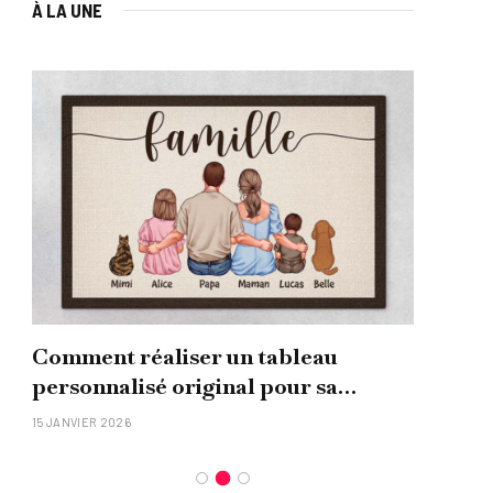
À LA UNE
Comment réaliser un tableau
Que
personnalisé original pour sa
uni
famille ?
15 JANVIER 2026
26 NO