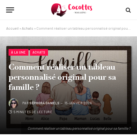
Accueil
»
Achats
»
Comment réaliser un tableau personnalisé original pour sa famille ?
À LA UNE
ACHATS
Comment réaliser un tableau
personnalisé original pour sa
famille ?
PAR
SÉPHORA DANIELS
15 JANVIER 2026
5 MINUTES DE LECTURE
Comment réaliser un tableau personnalisé original pour sa famille ?