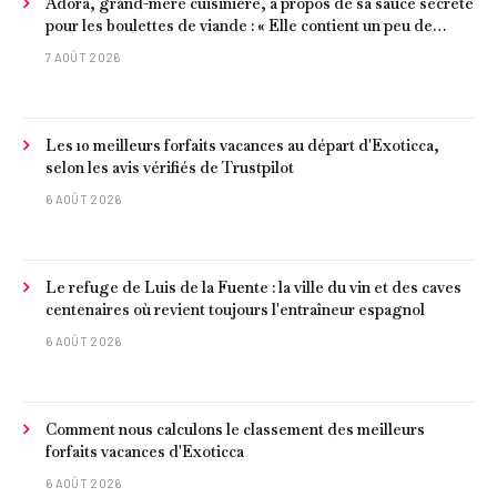
Adora, grand-mère cuisinière, à propos de sa sauce secrète
pour les boulettes de viande : « Elle contient un peu de
curcuma, du poivre, une poignée d'amandes et des tomates
7 AOÛT 2026
frites »
Les 10 meilleurs forfaits vacances au départ d'Exoticca,
selon les avis vérifiés de Trustpilot
6 AOÛT 2026
Le refuge de Luis de la Fuente : la ville du vin et des caves
centenaires où revient toujours l'entraîneur espagnol
6 AOÛT 2026
Comment nous calculons le classement des meilleurs
forfaits vacances d'Exoticca
6 AOÛT 2026