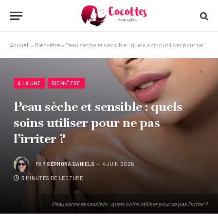
Accueil
»
Bien-être
»
Peau sèche et sensible : quels soins utiliser pour ne pas l’irriter ?
À LA UNE
BIEN-ÊTRE
Peau sèche et sensible : quels
soins utiliser pour ne pas
l’irriter ?
PAR
SÉPHORA DANIELS
4 JUIN 2026
3 MINUTES DE LECTURE
Peau sèche et sensible : quels soins utiliser pour ne pas l'irriter ?