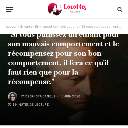
ENFANTS
Emmanuel Kant, philosophe :
Accueil
»
Enfants
»
Emmanuel Kant, philosophe : "Si vous punissez un enfant pour son mauvais comportement et le récompensez pour son bon comportement, il fera ce qu'il faut rien que pour la récompense."
"Si vous punissez un enfant pour
son mauvais comportement et le
récompensez pour son bon
comportement, il fera ce qu'il
faut rien que pour la
récompense."
PAR
SÉPHORA DANIELS
18 JUIN 2026
6 MINUTES DE LECTURE