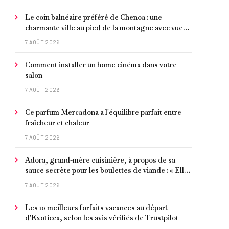
Le coin balnéaire préféré de Chenoa : une
charmante ville au pied de la montagne avec vue
sur la Méditerranée, bon poisson et criques
7 AOÛT 2026
isolées
Comment installer un home cinéma dans votre
salon
7 AOÛT 2026
Ce parfum Mercadona a l'équilibre parfait entre
fraîcheur et chaleur
7 AOÛT 2026
Adora, grand-mère cuisinière, à propos de sa
sauce secrète pour les boulettes de viande : « Elle
contient un peu de curcuma, du poivre, une
7 AOÛT 2026
poignée d'amandes et des tomates frites »
Les 10 meilleurs forfaits vacances au départ
d'Exoticca, selon les avis vérifiés de Trustpilot