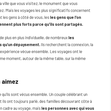
la ville que vous visitez, le monument que vous
. Mais les voyages les plus significatifs concernent
t les gens à côté de vous, les
les gens que l'on
nnent plus forts parce qu'ils sont partagés.
e plus en plus individuelle, de nombreux
les
s qu’un dépaysement.
Ils recherchent la connexion, la
e expérience vécue ensemble. Les voyages ont le
 même moment, autour de la même table, sur la même
eau
Peau sèche et sensible : quels soins
s aimez
utiliser pour ne pas l’irriter ?
 qu’ils sont vécus ensemble. Un couple célébrant un
4 JUIN 2026
t ils ont toujours parlé, des familles découvrant côte à
on cadre au voyage, mais
les personnes avec qui vous