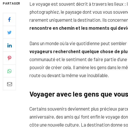
Le voyage est souvent décrit à travers les lieux : 
PARTAGER
photographiez, le paysage dont vous vous souvenez
rarement uniquement la destination. Ils concernen
rencontre en chemin et les moments qui devie
Dans un monde où la vie quotidienne peut sembler d
voyageurs recherchent quelque chose de plu
communauté et le sentiment de faire partie d’un
pouvoir de créer cela. Il amène les gens dans le
route ou devant la même vue inoubliable.
Quel soin adopter pour une p
Voyager avec les gens que vou
uniforme et lumineuse
Certains souvenirs deviennent plus précieux parce
26 NOVEMBRE 2025
anniversaire, des amis qui font enfin le voyage don
côte une nouvelle culture. La destination donne s