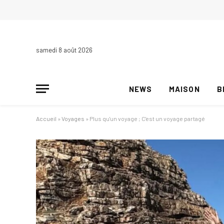
samedi 8 août 2026
NEWS
MAISON
B
Accueil
»
Voyages
»
Plus qu'un voyage ; C'est un voyage partagé