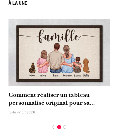
À LA UNE
Comment réaliser un tableau
Que
personnalisé original pour sa
uni
famille ?
15 JANVIER 2026
26 NO