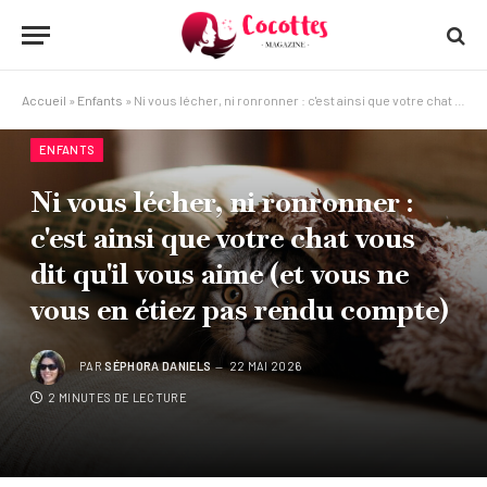
Accueil
»
Enfants
»
Ni vous lécher, ni ronronner : c'est ainsi que votre chat vous dit qu'il vous aime (et vous ne vous en étiez pas rendu compte)
ENFANTS
Ni vous lécher, ni ronronner :
c'est ainsi que votre chat vous
dit qu'il vous aime (et vous ne
vous en étiez pas rendu compte)
PAR
SÉPHORA DANIELS
22 MAI 2026
2 MINUTES DE LECTURE