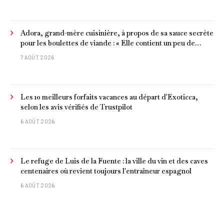
Adora, grand-mère cuisinière, à propos de sa sauce secrète
pour les boulettes de viande : « Elle contient un peu de
curcuma, du poivre, une poignée d'amandes et des tomates
7 AOÛT 2026
frites »
Les 10 meilleurs forfaits vacances au départ d'Exoticca,
selon les avis vérifiés de Trustpilot
6 AOÛT 2026
Le refuge de Luis de la Fuente : la ville du vin et des caves
centenaires où revient toujours l'entraîneur espagnol
6 AOÛT 2026