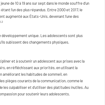
 jeune de 10 à 19 ans sur sept dans le monde souffre d’un
 étant l’un des plus répandus. Entre 2000 et 2017, le
ment augmenté aux États-Unis, devenant l’une des
1,2
de développement unique. Les adolescents sont plus
u’ils subissent des changements physiques,
cipliner et à soutenir un adolescent aux prises avec la
s, en réfléchissant aux priorités, en utilisant la
 en améliorant les habitudes de sommeil, en
eau
Peau sèche et sensible : quels soins
z les pièges courants de la communication, comme le
utiliser pour ne pas l’irriter ?
de les culpabiliser et d’utiliser des platitudes inutiles. Au
4 JUIN 2026
 compassion pour soutenir leurs adolescents.