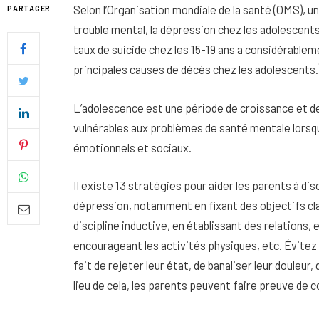
Selon l’Organisation mondiale de la santé (OMS), un
PARTAGER
trouble mental, la dépression chez les adolescents
taux de suicide chez les 15-19 ans a considérable
principales causes de décès chez les adolescents.
L’adolescence est une période de croissance et 
vulnérables aux problèmes de santé mentale lorsq
émotionnels et sociaux.
Il existe 13 stratégies pour aider les parents à dis
dépression, notamment en fixant des objectifs clair
discipline inductive, en établissant des relations,
Quel soin adopter pour une p
encourageant les activités physiques, etc. Évite
uniforme et lumineuse
fait de rejeter leur état, de banaliser leur douleur, 
26 NOVEMBRE 2025
lieu de cela, les parents peuvent faire preuve de