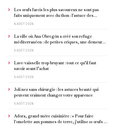
Les œufs farcis les plus savoureux ne sont pas
faits uniquement avec du thon : l'astuce des
moules marinées pour les rendre beaucoup plus
6 AOÛT 2026
juteux
La ville où Ana Obregón a créé son refuge
méditerranéen : de petites criques, une demeure
de millionnaire face à la mer et les meilleurs fruits
5 AOÛT 2026
de mer
Lave-vaisselle trop bruyant : tout ce qu’il faut
savoir avant l’achat
5 AOÛT 2026
Joli nez sans chirurgie : les astuces beauté qui
peuvent vraiment changer votre apparence
5 AOÛT 2026
Adora, grand-mère cuisinière : « Pour faire
l'omelette aux pommes de terre, j'utilise 10 œufs et
je laisse faire petit à petit »