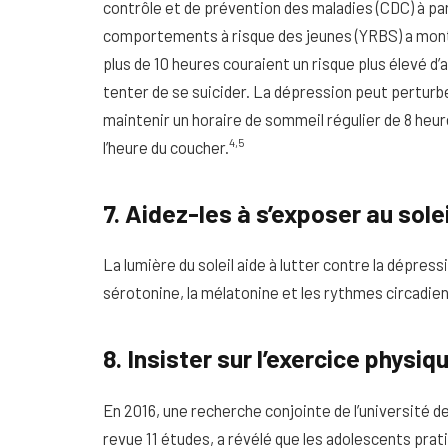
contrôle et de prévention des maladies (CDC) à par
comportements à risque des jeunes (YRBS) a mont
plus de 10 heures couraient un risque plus élevé d’a
tenter de se suicider. La dépression peut perturb
maintenir un horaire de sommeil régulier de 8 heu
4,5
l’heure du coucher.
7. Aidez-les à s’exposer au solei
La lumière du soleil aide à lutter contre la dépress
sérotonine, la mélatonine et les rythmes circadien
8. Insister sur l’exercice physiq
En 2016, une recherche conjointe de l’université d
revue 11 études, a révélé que les adolescents prat