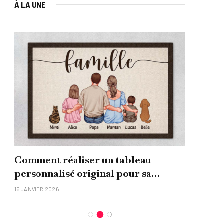
À LA UNE
Comment réaliser un tableau
Que
personnalisé original pour sa
uni
famille ?
15 JANVIER 2026
26 NO