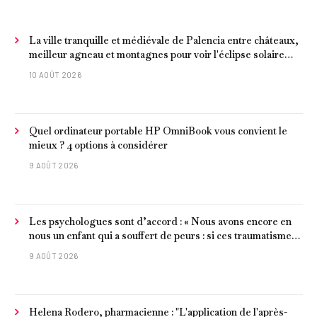
La ville tranquille et médiévale de Palencia entre châteaux,
meilleur agneau et montagnes pour voir l'éclipse solaire
2026
10 AOÛT 2026
Quel ordinateur portable HP OmniBook vous convient le
mieux ? 4 options à considérer
9 AOÛT 2026
Les psychologues sont d’accord : « Nous avons encore en
nous un enfant qui a souffert de peurs : si ces traumatismes
ne sont pas surmontés, ils continueront à nous affecter dans
9 AOÛT 2026
notre vie d’adulte. »
Helena Rodero, pharmacienne : "L'application de l'après-