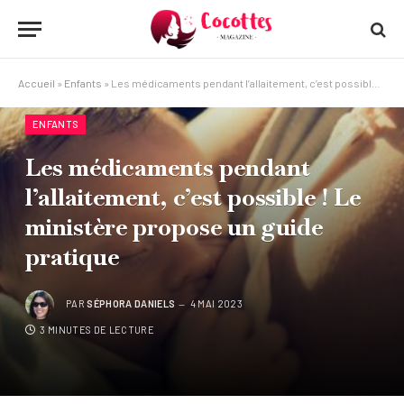
Accueil
»
Enfants
»
Les médicaments pendant l’allaitement, c’est possible ! Le ministère propose un guide pratique
ENFANTS
Les médicaments pendant
l’allaitement, c’est possible ! Le
ministère propose un guide
pratique
PAR
SÉPHORA DANIELS
4 MAI 2023
3 MINUTES DE LECTURE