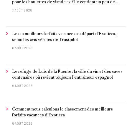
pour les boulettes de viande : « Elle contient un peu de
curcuma, du poivre, une poignée d'amandes et des tomates
7 AOÛT 2026
frites »
Les 10 meilleurs forfaits vacances au départ d'Exoticca,
selon les avis vérifiés de Trustpilot
6 AOÛT 2026
Le refuge de Luis de la Fuente : la ville du vin et des caves
centenaires où revient toujours l'entraîneur espagnol
6 AOÛT 2026
Comment nous calculons le classement des meilleurs
forfaits vacances d'Exoticca
6 AOÛT 2026