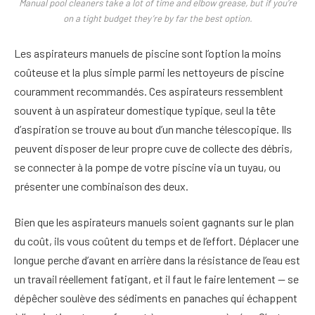
Manual pool cleaners take a lot of time and elbow grease, but if you’re
on a tight budget they’re by far the best option.
Les aspirateurs manuels de piscine sont l’option la moins
coûteuse et la plus simple parmi les nettoyeurs de piscine
couramment recommandés. Ces aspirateurs ressemblent
souvent à un aspirateur domestique typique, seul la tête
d’aspiration se trouve au bout d’un manche télescopique. Ils
peuvent disposer de leur propre cuve de collecte des débris,
se connecter à la pompe de votre piscine via un tuyau, ou
présenter une combinaison des deux.
Bien que les aspirateurs manuels soient gagnants sur le plan
du coût, ils vous coûtent du temps et de l’effort. Déplacer une
longue perche d’avant en arrière dans la résistance de l’eau est
un travail réellement fatigant, et il faut le faire lentement — se
dépêcher soulève des sédiments en panaches qui échappent