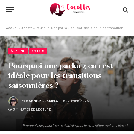
Accueil
»
Achats
»
Pourquoi une parka 2 en 1 est idéale pour les transitions saisonnières ?
À LA UNE
ACHATS
Pourquoi une parka 2 en 1 est
idéale pour les transitions
saisonnières ?
PAR
SÉPHORA DANIELS
6 JANVIER 2025
3 MINUTES DE LECTURE
Pourquoi une parka 2 en 1 est idéale pour les transitions saisonnières ?