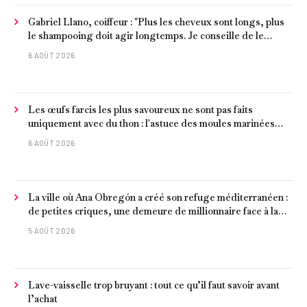
Gabriel Llano, coiffeur : "Plus les cheveux sont longs, plus
le shampooing doit agir longtemps. Je conseille de le
laisser entre 1 et 3 minutes."
6 AOÛT 2026
Les œufs farcis les plus savoureux ne sont pas faits
uniquement avec du thon : l'astuce des moules marinées
pour les rendre beaucoup plus juteux
6 AOÛT 2026
La ville où Ana Obregón a créé son refuge méditerranéen :
de petites criques, une demeure de millionnaire face à la
mer et les meilleurs fruits de mer
5 AOÛT 2026
Lave-vaisselle trop bruyant : tout ce qu’il faut savoir avant
l’achat