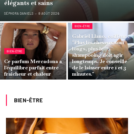
élégants et sains
SÉPHORA DANIELS
8 AOÛT 2026
BIEN-ÊTRE
Gabriel Llano, coiffeur :
"Plus les cheveux sont
longs, plus le
BIEN-ÊTRE
shampooing doit agir
Ce parfum Mercadona a
longtemps. Je conseille
l'équilibre parfait entre
de le laisser entre 1 et 3
fraîcheur et chaleur
minutes."
BIEN-ÊTRE