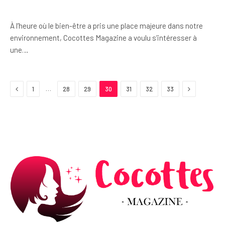
À l’heure où le bien-être a pris une place majeure dans notre
environnement, Cocottes Magazine a voulu s’intéresser à
une…
Previous
Next
…
1
28
29
30
31
32
33