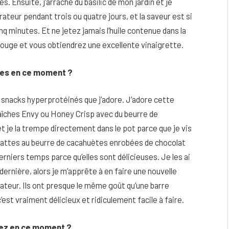
 Ensuite, j’arrache du basilic de mon jardin et je
ateur pendant trois ou quatre jours, et la saveur est si
nq minutes. Et ne jetez jamais l’huile contenue dans la
 rouge et vous obtiendrez une excellente vinaigrette.
ées en ce moment ?
snacks hyperprotéinés que j’adore. J’adore cette
îches Envy ou Honey Crisp avec du beurre de
 je la trempe directement dans le pot parce que je vis
es dattes au beurre de cacahuètes enrobées de chocolat
erniers temps parce qu’elles sont délicieuses. Je les ai
 dernière, alors je m’apprête à en faire une nouvelle
rateur. Ils ont presque le même goût qu’une barre
est vraiment délicieux et ridiculement facile à faire.
rez en ce moment ?