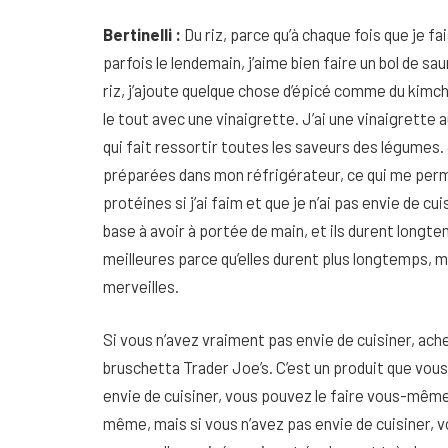
Bertinelli :
Du riz, parce qu’à chaque fois que je fa
parfois le lendemain, j’aime bien faire un bol de sa
riz, j’ajoute quelque chose d’épicé comme du kimc
le tout avec une vinaigrette. J’ai une vinaigrette
qui fait ressortir toutes les saveurs des légumes. J
préparées dans mon réfrigérateur, ce qui me perme
protéines si j’ai faim et que je n’ai pas envie de cui
base à avoir à portée de main, et ils durent long
meilleures parce qu’elles durent plus longtemps, ma
merveilles.
Si vous n’avez vraiment pas envie de cuisiner, ache
bruschetta Trader Joe’s. C’est un produit que vou
envie de cuisiner, vous pouvez le faire vous-mêm
même, mais si vous n’avez pas envie de cuisiner, v