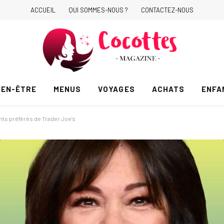
ACCUEIL
QUI SOMMES-NOUS ?
CONTACTEZ-NOUS
IEN-ÊTRE
MENUS
VOYAGES
ACHATS
ENFA
ents préférés de Trader Joe’s