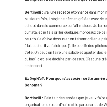
Bertinelli :
J’ai une recette étonnante dans mon n
plusieurs fois, il s’agit de pêches grillées avec de la 
acheté dans le commerce ou fait maison. Je l’arro
burrata, et je fais griller quelques morceaux de pa
peu d’huile d’olive dessus et en faisant griller le pai
à la bouche, il va falloir que j’aille cueillir des p
d’été. On peut en faire une salade et ajouter des 
du basilic et je le déchire par-dessus. C’est une t
de dessert.
EatingWell :
Pourquoi s’associer cette année à 
Sonoma ?
Bertinelli :
Cela fait des années que je veux faire 
organisation extraordinaire et le partenariat de 