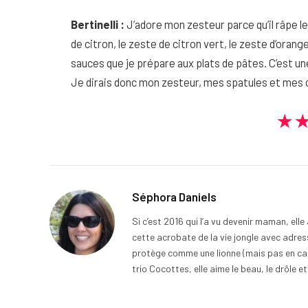
Bertinelli :
J’adore mon zesteur parce qu’il râpe le
de citron, le zeste de citron vert, le zeste d’orang
sauces que je prépare aux plats de pâtes. C’est une
Je dirais donc mon zesteur, mes spatules et mes c
★
Séphora Daniels
Si c’est 2016 qui l’a vu devenir maman, ell
cette acrobate de la vie jongle avec adress
protège comme une lionne (mais pas en cage
trio Cocottes, elle aime le beau, le drôle et