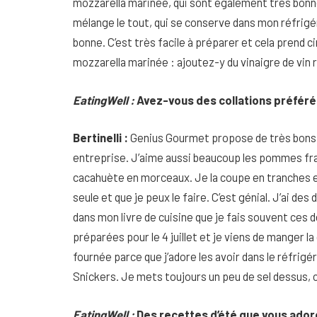
mozzarella marinée, qui sont également très bonnes.
mélange le tout, qui se conserve dans mon réfrigér
bonne. C’est très facile à préparer et cela prend ci
mozzarella marinée : ajoutez-y du vinaigre de vin
EatingWell :
Avez-vous des collations préfér
Bertinelli :
Genius Gourmet propose de très bons 
entreprise. J’aime aussi beaucoup les pommes fra
cacahuète en morceaux. Je la coupe en tranches et
seule et que je peux le faire. C’est génial. J’ai d
dans mon livre de cuisine que je fais souvent ces d
préparées pour le 4 juillet et je viens de manger la
fournée parce que j’adore les avoir dans le réfrigé
Snickers. Je mets toujours un peu de sel dessus, c’
EatingWell :
Des recettes d’été que vous ado