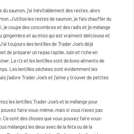
is du saumon, j’ai inévitablement des restes, alors
umon. J’utilise les restes de saumon, je fais chauffer du
hi, je coupe des concombres et des radis et je mélange
 au gingembre et au miso qui est vraiment délicieuse et
’ai toujours des lentilles de Trader Joe’s déjà
t de préparer un repas rapide, sain et riche en
siner. Le riz et les lentilles sont de bons aliments de
temps. Les lentilles séchées sont évidemment les
is j’adore Trader Joe’s et j’aime y trouver de petites
tez les lentilles Trader Joe’s et le mélange pour
s pouvez faire vous-même, mais si vous n’avez pas
e. Ce sont des choses que vous pouvez faire vous-
ous mélangez les deux avec de la feta ou de la