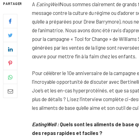
A
EatingWell
Nous sommes clairement de grands fans
PARTAGER
message contre la culture du régime ou d’adorer s
qu’elle a préparées pour Drew Barrymore), nous ne n
de l’animatrice. Nous avons donc été ravis d’appren
pour la campagne « Tool for Change » de Williams 
générées par les ventes de la ligne sont reversées
œuvre pour mettre fin à la faim chez les enfants.
Pour célébrer le 10e anniversaire de la campagne 
l’incroyable opportunité de discuter avec Bertinel
Joe’s et les en-cas hyperprotéinés, et que sa spa
plus de détails ? Lisez l’interview complète ci-des
Quel soin adopter pour une p
les aliments de base qu’elle aime et son outil de cuis
uniforme et lumineuse
26 NOVEMBRE 2025
EatingWell :
Quels sont les aliments de base q
des repas rapides et faciles ?