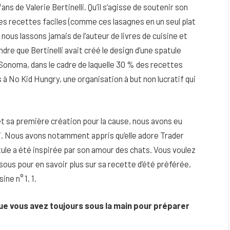
 de Valerie Bertinelli. Qu’il s’agisse de soutenir son
es recettes faciles (comme ces lasagnes en un seul plat
ous lassons jamais de l’auteur de livres de cuisine et
dre que Bertinelli avait créé le design d’une spatule
Sonoma, dans le cadre de laquelle 30 % des recettes
 à No Kid Hungry, une organisation à but non lucratif qui
et sa première création pour la cause, nous avons eu
li. Nous avons notamment appris qu’elle adore Trader
tule a été inspirée par son amour des chats. Vous voulez
sous pour en savoir plus sur sa recette d’été préférée,
eau
Peau sèche et sensible : quels soins
ine n° 1. 1.
utiliser pour ne pas l’irriter ?
4 JUIN 2026
ue vous avez toujours sous la main pour préparer