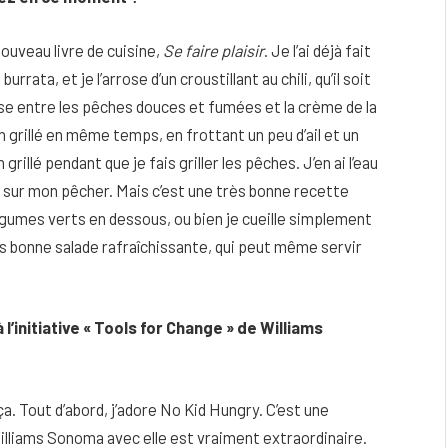
ouveau livre de cuisine,
Se faire plaisir
. Je l’ai déjà fait
burrata, et je l’arrose d’un croustillant au chili, qu’il soit
se entre les pêches douces et fumées et la crème de la
in grillé en même temps, en frottant un peu d’ail et un
n grillé pendant que je fais griller les pêches. J’en ai l’eau
êches sur mon pêcher. Mais c’est une très bonne recette
légumes verts en dessous, ou bien je cueille simplement
rès bonne salade rafraîchissante, qui peut même servir
l’initiative « Tools for Change » de Williams
ça. Tout d’abord, j’adore No Kid Hungry. C’est une
Williams Sonoma avec elle est vraiment extraordinaire.