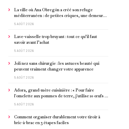
La ville où Ana Obregón a créé son refuge
méditerranéen : de petites criques, une demeure
de millionnaire face à la mer et les meilleurs fruits
5 AOÛT 2026
de mer
Lave-vaisselle trop bruyant : tout ce qu’il faut
savoir avant l’achat
5 AOÛT 2026
Joli nez sans chirurgie : les astuces beauté qui
peuvent vraiment changer votre apparence
5 AOÛT 2026
Adora, grand-mère cuisinière : « Pour faire
l'omelette aux pommes de terre, j'utilise 10 œufs et
je laisse faire petit à petit »
5 AOÛT 2026
Comment organiser durablement votre tiroir à
bric-à-brac en 3 étapes faciles