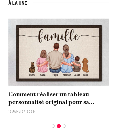
À LA UNE
Comment réaliser un tableau
Que
personnalisé original pour sa
uni
famille ?
15 JANVIER 2026
26 NO