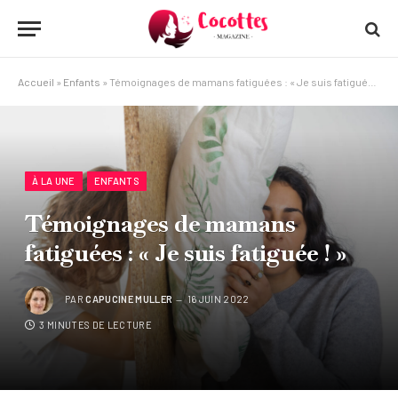
Accueil
»
Enfants
»
Témoignages de mamans fatiguées : « Je suis fatiguée ! »
À LA UNE
ENFANTS
Témoignages de mamans
fatiguées : « Je suis fatiguée ! »
PAR
CAPUCINE MULLER
16 JUIN 2022
3 MINUTES DE LECTURE