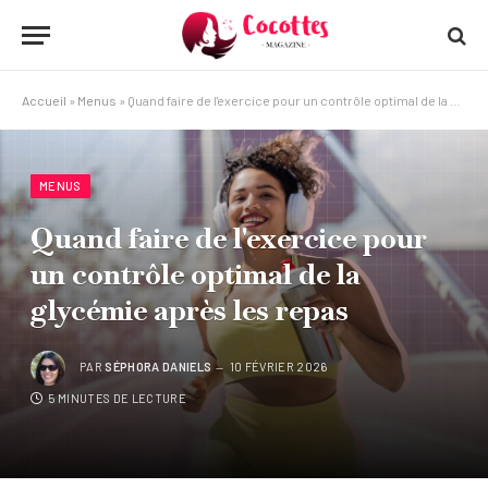
Accueil
»
Menus
»
Quand faire de l'exercice pour un contrôle optimal de la glycémie après les repas
MENUS
Quand faire de l'exercice pour
un contrôle optimal de la
glycémie après les repas
PAR
SÉPHORA DANIELS
10 FÉVRIER 2026
5 MINUTES DE LECTURE