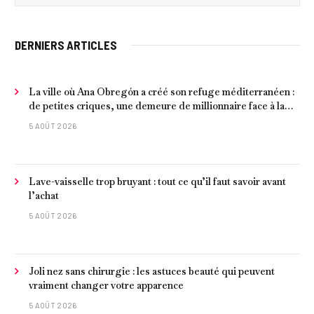
DERNIERS ARTICLES
La ville où Ana Obregón a créé son refuge méditerranéen :
de petites criques, une demeure de millionnaire face à la
mer et les meilleurs fruits de mer
5 AOÛT 2026
Lave-vaisselle trop bruyant : tout ce qu’il faut savoir avant
l’achat
5 AOÛT 2026
Joli nez sans chirurgie : les astuces beauté qui peuvent
vraiment changer votre apparence
5 AOÛT 2026