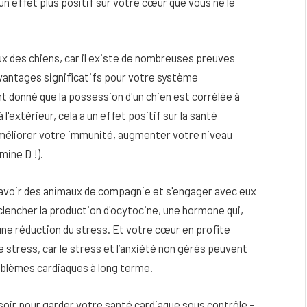
un effet plus positif sur votre cœur que vous ne le
ux des chiens, car il existe de nombreuses preuves
vantages significatifs pour votre système
t donné que la possession d'un chien est corrélée à
'extérieur, cela a un effet positif sur la santé
méliorer votre immunité, augmenter votre niveau
mine D !).
'avoir des animaux de compagnie et s'engager avec eux
éclencher la production d'ocytocine, une hormone qui,
une réduction du stress.
Et votre cœur en profite
 stress, car le stress et l’anxiété non gérés peuvent
roblèmes cardiaques à long terme.
soir pour garder votre santé cardiaque sous contrôle –