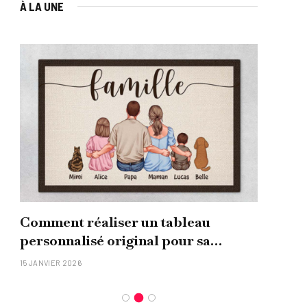
À LA UNE
Comment réaliser un tableau
Que
personnalisé original pour sa
uni
famille ?
15 JANVIER 2026
26 NO