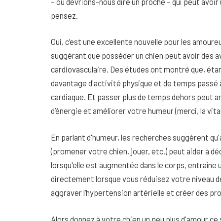
– ou devrions-nous dire un proche – qui peut avoir 
pensez.
Oui, c’est une excellente nouvelle pour les amoure
suggérant que posséder un chien peut avoir des a
cardiovasculaire. Des études ont montré que, étan
davantage d'activité physique et de temps passé à l
cardiaque.
Et passer plus de temps dehors peut a
d’énergie et améliorer votre humeur (merci, la vita
En parlant d'humeur, les recherches suggèrent qu
(promener votre chien, jouer, etc.) peut aider à d
lorsqu'elle est augmentée dans le corps, entraîne 
directement lorsque vous réduisez votre niveau de
aggraver l’hypertension artérielle et créer des p
Alors donnez à votre chien un peu plus d'amour ce 