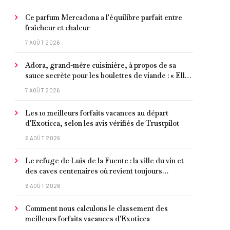
Ce parfum Mercadona a l'équilibre parfait entre
fraîcheur et chaleur
7 AOÛT 2026
Adora, grand-mère cuisinière, à propos de sa
sauce secrète pour les boulettes de viande : « Elle
contient un peu de curcuma, du poivre, une
7 AOÛT 2026
poignée d'amandes et des tomates frites »
Les 10 meilleurs forfaits vacances au départ
d'Exoticca, selon les avis vérifiés de Trustpilot
6 AOÛT 2026
Le refuge de Luis de la Fuente : la ville du vin et
des caves centenaires où revient toujours
l'entraîneur espagnol
6 AOÛT 2026
Comment nous calculons le classement des
meilleurs forfaits vacances d'Exoticca