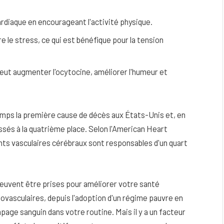
rdiaque en encourageant l'activité physique.
 le stress, ce qui est bénéfique pour la tension
ut augmenter l'ocytocine, améliorer l'humeur et
emps la première cause de décès aux États-Unis et, en
ssés à la quatrième place.
Selon l'American Heart
ents vasculaires cérébraux sont responsables d'un quart
eau
Peau sèche et sensible : quels soins
utiliser pour ne pas l’irriter ?
uvent être prises pour améliorer votre santé
4 JUIN 2026
iovasculaires, depuis l'adoption d'un régime pauvre en
age sanguin dans votre routine. Mais il y a un facteur