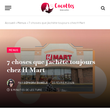
Accueil
»
Menus
»
7 choses que j'achète toujours chez H Mart
MENUS
7 choses que j'achète toujours
chez H Mart
PAR
SÉPHORA DANIELS
23 FÉVRIER 2026
6 MINUTES DE LECTURE