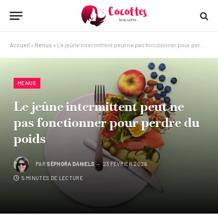
Accueil
»
Menus
»
Le jeûne intermittent peut ne pas fonctionner pour perdre du poids
MENUS
Le jeûne intermittent peut ne
pas fonctionner pour perdre du
poids
PAR
SÉPHORA DANIELS
23 FÉVRIER 2026
5 MINUTES DE LECTURE