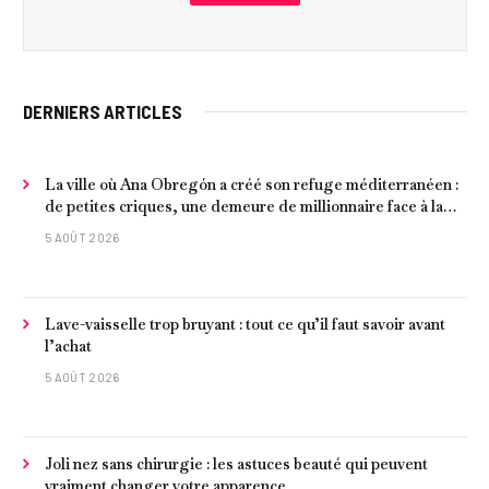
DERNIERS ARTICLES
La ville où Ana Obregón a créé son refuge méditerranéen :
de petites criques, une demeure de millionnaire face à la
mer et les meilleurs fruits de mer
5 AOÛT 2026
Lave-vaisselle trop bruyant : tout ce qu’il faut savoir avant
l’achat
5 AOÛT 2026
Joli nez sans chirurgie : les astuces beauté qui peuvent
vraiment changer votre apparence