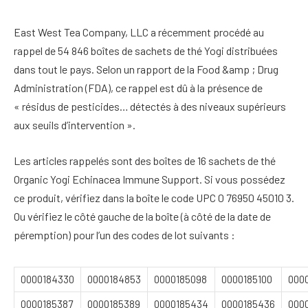
East West Tea Company, LLC a récemment procédé au
rappel de 54 846 boîtes de sachets de thé Yogi distribuées
dans tout le pays. Selon un rapport de la Food &amp ; Drug
Administration (FDA), ce rappel est dû à la présence de
« résidus de pesticides… détectés à des niveaux supérieurs
aux seuils d’intervention ».
Les articles rappelés sont des boîtes de 16 sachets de thé
Organic Yogi Echinacea Immune Support. Si vous possédez
ce produit, vérifiez dans la boîte le code UPC 0 76950 45010 3.
Ou vérifiez le côté gauche de la boîte (à côté de la date de
péremption) pour l’un des codes de lot suivants :
0000184330
0000184853
0000185098
0000185100
000
0000185387
0000185389
0000185434
0000185436
000