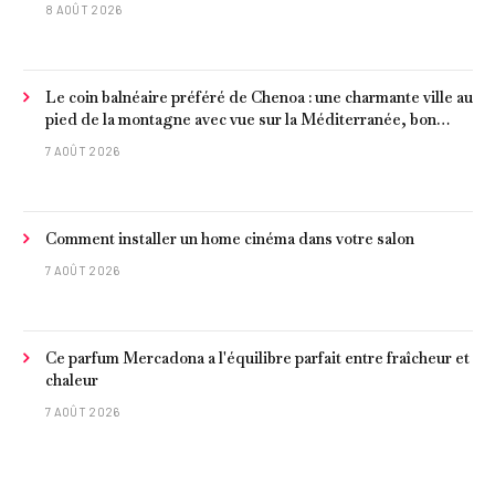
8 AOÛT 2026
Le coin balnéaire préféré de Chenoa : une charmante ville au
pied de la montagne avec vue sur la Méditerranée, bon
poisson et criques isolées
7 AOÛT 2026
Comment installer un home cinéma dans votre salon
7 AOÛT 2026
Ce parfum Mercadona a l'équilibre parfait entre fraîcheur et
chaleur
7 AOÛT 2026