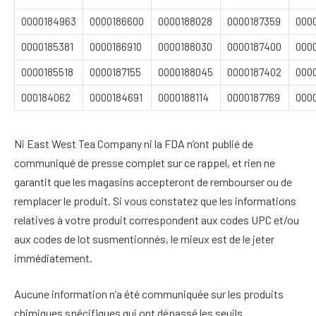
0000184963
0000186600
0000188028
0000187359
000
0000185381
0000186910
0000188030
0000187400
000
0000185518
0000187155
0000188045
0000187402
000
000184062
0000184691
0000188114
0000187769
000
Ni East West Tea Company ni la FDA n’ont publié de
communiqué de presse complet sur ce rappel, et rien ne
garantit que les magasins accepteront de rembourser ou de
remplacer le produit. Si vous constatez que les informations
relatives à votre produit correspondent aux codes UPC et/ou
aux codes de lot susmentionnés, le mieux est de le jeter
immédiatement.
Aucune information n’a été communiquée sur les produits
chimiques spécifiques qui ont dépassé les seuils