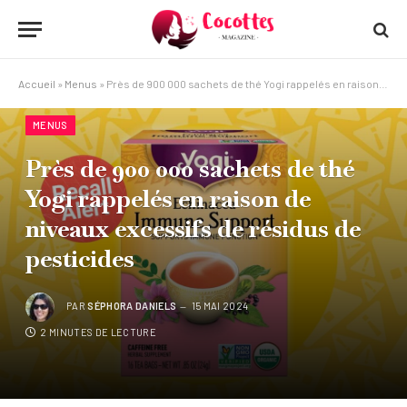
Accueil
»
Menus
»
Près de 900 000 sachets de thé Yogi rappelés en raison de niveaux excessifs de résidus de pesticides
MENUS
Près de 900 000 sachets de thé
Yogi rappelés en raison de
niveaux excessifs de résidus de
pesticides
PAR
SÉPHORA DANIELS
15 MAI 2024
2 MINUTES DE LECTURE