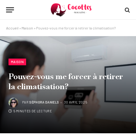
Accueil
»
Maison
»
Pouvez-vous me forcer à retirer la climatisation?
MAISON
Pouvez-vous me forcer à retirer
la climatisation?
PAR
SÉPHORA DANIELS
30 AVRIL 2025
5 MINUTES DE LECTURE