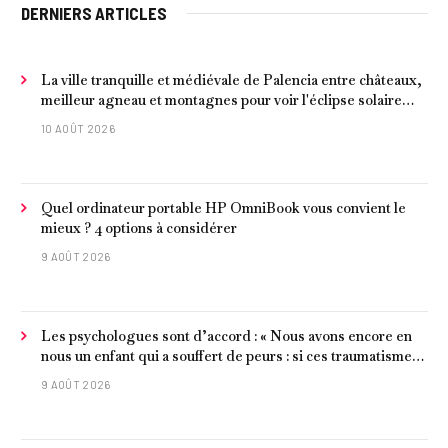
DERNIERS ARTICLES
La ville tranquille et médiévale de Palencia entre châteaux,
meilleur agneau et montagnes pour voir l'éclipse solaire
2026
10 AOÛT 2026
Quel ordinateur portable HP OmniBook vous convient le
mieux ? 4 options à considérer
9 AOÛT 2026
Les psychologues sont d’accord : « Nous avons encore en
nous un enfant qui a souffert de peurs : si ces traumatismes
ne sont pas surmontés, ils continueront à nous affecter dans
9 AOÛT 2026
notre vie d’adulte. »