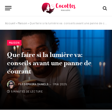
Accueil
»
Maison
»
Que faire si la lumière va: conseils avant une panne de courant
MAISON
Que faire si la lumière va:
conseils avant une panne de
courant
PAR
SÉPHORA DANIELS
1 MAI 2025
5 MINUTES DE LECTURE