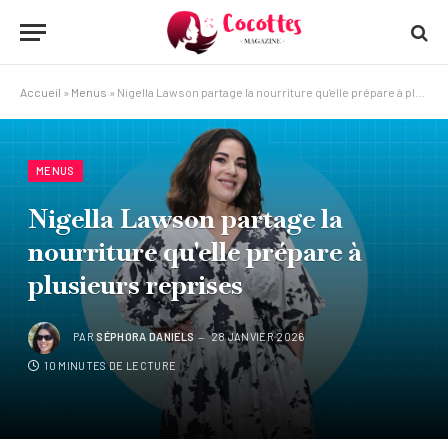
Accueil
»
Menus
»
Nigella Lawson partage la nourriture qu'elle prépare à plusieurs reprises
MENUS
Nigella Lawson partage la
nourriture qu'elle prépare à
plusieurs reprises
PAR
SÉPHORA DANIELS
28 JANVIER 2026
10 MINUTES DE LECTURE