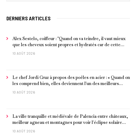
DERNIERS ARTICLES
Alex Sestelo, coiffeur : "Quand on va teindre, il vaut mieux
que les cheveux soient propres et hydratés car de cette
façon on égalise la porosité et la couleur est fixée
10 AOÛT 2026
uniformément."
Le chef Jordi Cruz à propos des poêles en acier : « Quand on
les comprend bien, elles deviennent l'un des meilleurs
ustensiles de cuisine »
10 AOÛT 2026
La ville tranquille et médiévale de Palencia entre châteaux,
meilleur agneau et montagnes pour voir l'éclipse solaire
2026
10 AOÛT 2026