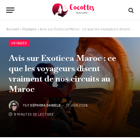
Accueil
»
Voyages
»
Avis sur Exoticca Maroc : ce que les voyageurs disent vraiment de nos circuits au Maroc
VOYAGES
Avis sur Exoticca Maroc : ce
que les voyageurs disent
vraiment de nos circuits au
Maroc
PAR
SÉPHORA DANIELS
12 JUIN 2026
9 MINUTES DE LECTURE