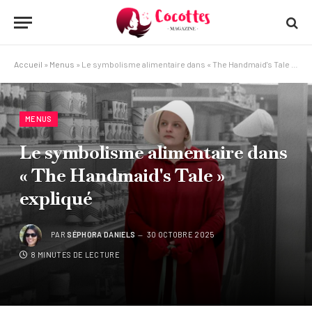
Accueil
»
Menus
»
Le symbolisme alimentaire dans « The Handmaid's Tale » expliqué
MENUS
Le symbolisme alimentaire dans
« The Handmaid's Tale »
expliqué
PAR
SÉPHORA DANIELS
30 OCTOBRE 2025
8 MINUTES DE LECTURE