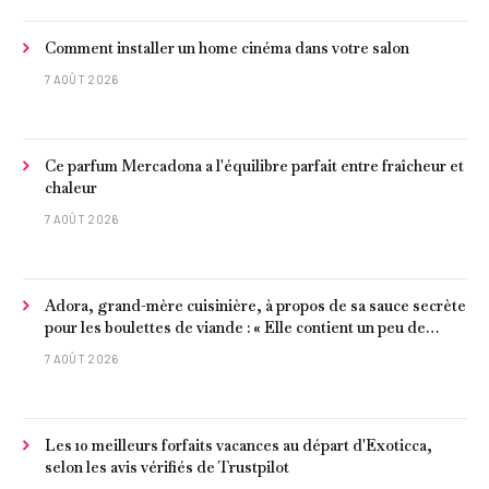
Comment installer un home cinéma dans votre salon
7 AOÛT 2026
Ce parfum Mercadona a l'équilibre parfait entre fraîcheur et
chaleur
7 AOÛT 2026
Adora, grand-mère cuisinière, à propos de sa sauce secrète
pour les boulettes de viande : « Elle contient un peu de
curcuma, du poivre, une poignée d'amandes et des tomates
7 AOÛT 2026
frites »
Les 10 meilleurs forfaits vacances au départ d'Exoticca,
selon les avis vérifiés de Trustpilot