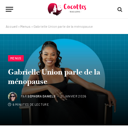
Accueil
»
Menus
»
Gabrielle Union parle de la ménopause
MENUS
Gabrielle Union parle de la
ménopause
PAR
SÉPHORA DANIELS
21 JANVIER 2026
6 MINUTES DE LECTURE