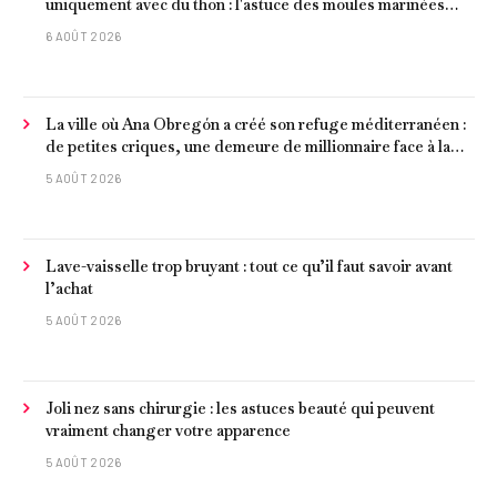
uniquement avec du thon : l'astuce des moules marinées
pour les rendre beaucoup plus juteux
6 AOÛT 2026
La ville où Ana Obregón a créé son refuge méditerranéen :
de petites criques, une demeure de millionnaire face à la
mer et les meilleurs fruits de mer
5 AOÛT 2026
Lave-vaisselle trop bruyant : tout ce qu’il faut savoir avant
l’achat
5 AOÛT 2026
Joli nez sans chirurgie : les astuces beauté qui peuvent
vraiment changer votre apparence
5 AOÛT 2026