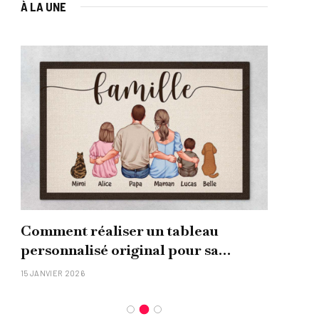
À LA UNE
Comment réaliser un tableau
Que
personnalisé original pour sa
uni
famille ?
15 JANVIER 2026
26 NO