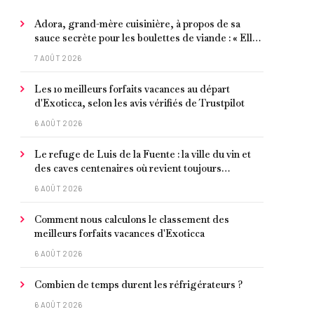
Adora, grand-mère cuisinière, à propos de sa
sauce secrète pour les boulettes de viande : « Elle
contient un peu de curcuma, du poivre, une
7 AOÛT 2026
poignée d'amandes et des tomates frites »
Les 10 meilleurs forfaits vacances au départ
d'Exoticca, selon les avis vérifiés de Trustpilot
6 AOÛT 2026
Le refuge de Luis de la Fuente : la ville du vin et
des caves centenaires où revient toujours
l'entraîneur espagnol
6 AOÛT 2026
Comment nous calculons le classement des
meilleurs forfaits vacances d'Exoticca
6 AOÛT 2026
Combien de temps durent les réfrigérateurs ?
6 AOÛT 2026