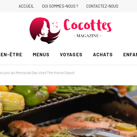
ACCUEIL
QUI SOMMES-NOUS ?
CONTACTEZ-NOUS
IEN-ÊTRE
MENUS
VOYAGES
ACHATS
ENFA
rbecues du Memorial Day chez The Home Depot