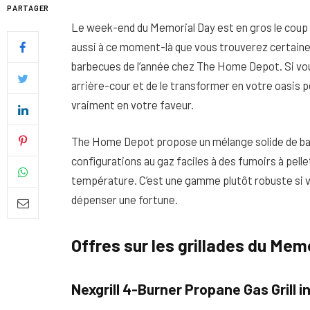
PARTAGER
Le week-end du Memorial Day est en gros le coup d’e
aussi à ce moment-là que vous trouverez certaine
barbecues de l’année chez The Home Depot. Si vo
arrière-cour et de le transformer en votre oasis p
vraiment en votre faveur.
The Home Depot propose un mélange solide de ba
configurations au gaz faciles à des fumoirs à pell
température. C’est une gamme plutôt robuste si v
dépenser une fortune.
Quel soin adopter pour une p
uniforme et lumineuse
Offres sur les grillades du Me
26 NOVEMBRE 2025
Nexgrill 4-Burner Propane Gas Grill i