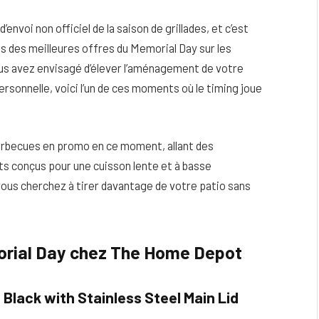
nvoi non officiel de la saison de grillades, et c’est
s des meilleures offres du Memorial Day sur les
us avez envisagé d’élever l’aménagement de votre
ersonnelle, voici l’un de ces moments où le timing joue
rbecues en promo en ce moment, allant des
ets conçus pour une cuisson lente et à basse
ous cherchez à tirer davantage de votre patio sans
eau
Peau sèche et sensible : quels soins
utiliser pour ne pas l’irriter ?
morial Day chez The Home Depot
4 JUIN 2026
n Black with Stainless Steel Main Lid