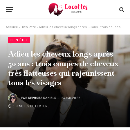
Accueil
»
Bien-être
»
Adieu les cheveux longs après 50 ans : trois coupes de cheveux très flatteuses qui rajeunissent tous les visages
BIEN-ÊTRE
Adieu les cheveux longs après
50 ans : trois coupes de cheveux
très flatteuses qui rajeunissent
tous les visages
PAR
SÉPHORA DANIELS
23 MAI 2026
3 MINUTES DE LECTURE