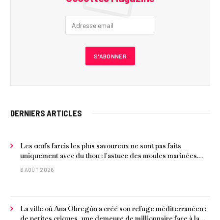
DERNIERS ARTICLES
Les œufs farcis les plus savoureux ne sont pas faits
uniquement avec du thon : l'astuce des moules marinées
pour les rendre beaucoup plus juteux
6 AOÛT 2026
La ville où Ana Obregón a créé son refuge méditerranéen :
de petites criques, une demeure de millionnaire face à la