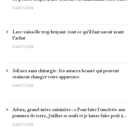
mer et les meilleurs fruits de mer
5 AOÛT 2026
Lave-vaisselle trop bruyant : tout ce qu’il faut savoir avant
l’achat
5 AOÛT 2026
Joli nez sans chirurgie : les astuces beauté qui peuvent
vraiment changer votre apparence
5 AOÛT 2026
Adora, grand-mère cuisinière : « Pour faire l'omelette aux
pommes de terre, j'utilise 10 œufs et je laisse faire petit à
petit »
5 AOÛT 2026