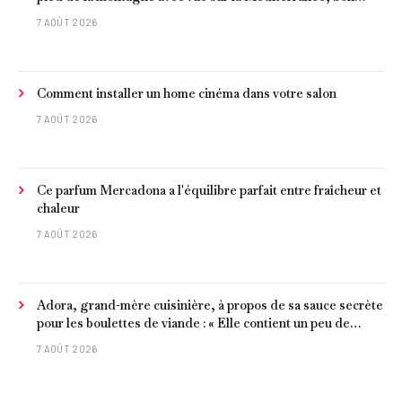
poisson et criques isolées
7 AOÛT 2026
Comment installer un home cinéma dans votre salon
7 AOÛT 2026
Ce parfum Mercadona a l'équilibre parfait entre fraîcheur et
chaleur
7 AOÛT 2026
Adora, grand-mère cuisinière, à propos de sa sauce secrète
pour les boulettes de viande : « Elle contient un peu de
curcuma, du poivre, une poignée d'amandes et des tomates
7 AOÛT 2026
frites »