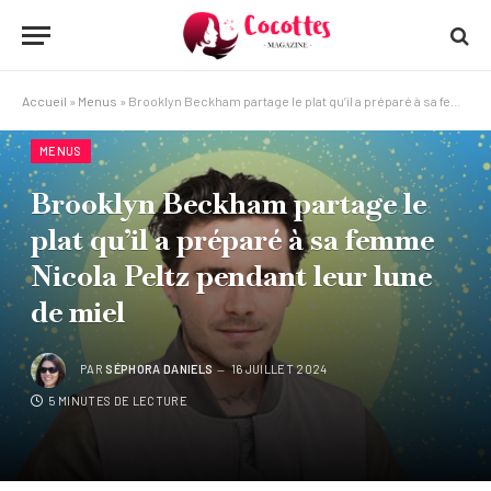
Accueil
»
Menus
»
Brooklyn Beckham partage le plat qu’il a préparé à sa femme Nicola Peltz pendant leur lune de miel
MENUS
Brooklyn Beckham partage le
plat qu’il a préparé à sa femme
Nicola Peltz pendant leur lune
de miel
PAR
SÉPHORA DANIELS
16 JUILLET 2024
5 MINUTES DE LECTURE