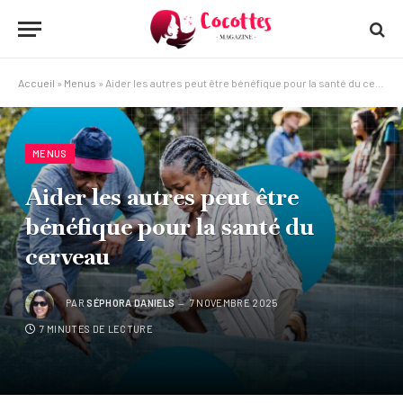
Accueil
»
Menus
»
Aider les autres peut être bénéfique pour la santé du cerveau
MENUS
Aider les autres peut être
bénéfique pour la santé du
cerveau
PAR
SÉPHORA DANIELS
7 NOVEMBRE 2025
7 MINUTES DE LECTURE