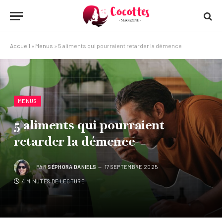
Accueil
»
Menus
»
5 aliments qui pourraient retarder la démence
MENUS
5 aliments qui pourraient
retarder la démence
PAR
SÉPHORA DANIELS
17 SEPTEMBRE 2025
4 MINUTES DE LECTURE