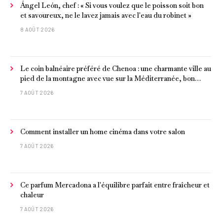
Ángel León, chef : « Si vous voulez que le poisson soit bon
et savoureux, ne le lavez jamais avec l'eau du robinet »
8 AOÛT 2026
Le coin balnéaire préféré de Chenoa : une charmante ville au
pied de la montagne avec vue sur la Méditerranée, bon
poisson et criques isolées
7 AOÛT 2026
Comment installer un home cinéma dans votre salon
7 AOÛT 2026
Ce parfum Mercadona a l'équilibre parfait entre fraîcheur et
chaleur
7 AOÛT 2026