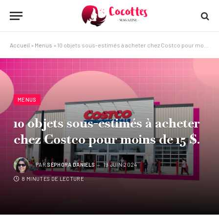
Accueil
»
Menus
»
10 objets sous-estimés à acheter chez Costco pour moins de 15 $.
MENUS
10 objets sous-estimés à acheter
chez Costco pour moins de 15 $.
PAR
SÉPHORA DANIELS
19 JUIN 2024
8 MINUTES DE LECTURE