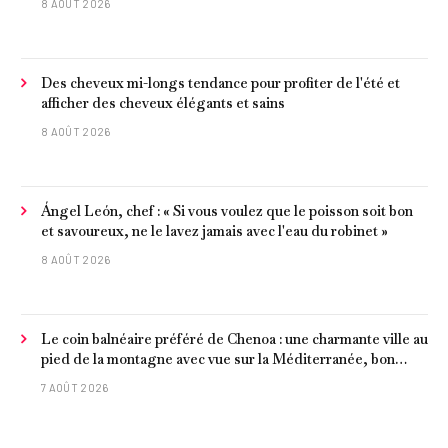
8 AOÛT 2026
Des cheveux mi-longs tendance pour profiter de l'été et
afficher des cheveux élégants et sains
8 AOÛT 2026
Ángel León, chef : « Si vous voulez que le poisson soit bon
et savoureux, ne le lavez jamais avec l'eau du robinet »
8 AOÛT 2026
Le coin balnéaire préféré de Chenoa : une charmante ville au
pied de la montagne avec vue sur la Méditerranée, bon
poisson et criques isolées
7 AOÛT 2026