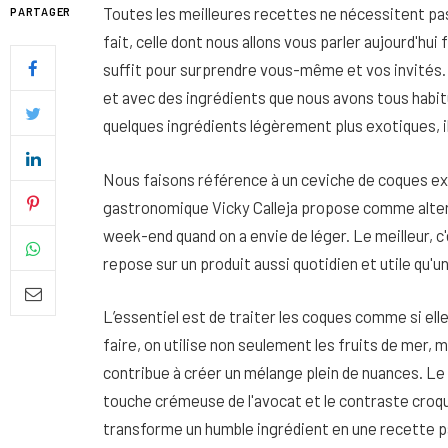
Toutes les meilleures recettes ne nécessitent pas
PARTAGER
fait, celle dont nous allons vous parler aujourd'hui
suffit pour surprendre vous-même et vos invités. C
et avec des ingrédients que nous avons tous habit
quelques ingrédients légèrement plus exotiques, il 
Nous faisons référence à un ceviche de coques ex
gastronomique Vicky Calleja propose comme alterna
week-end quand on a envie de léger. Le meilleur, c
repose sur un produit aussi quotidien et utile qu'u
L’essentiel est de traiter les coques comme si elle
Quel soin adopter pour une p
faire, on utilise non seulement les fruits de mer, m
uniforme et lumineuse
contribue à créer un mélange plein de nuances. Le ré
26 NOVEMBRE 2025
touche crémeuse de l'avocat et le contraste croqu
transforme un humble ingrédient en une recette p