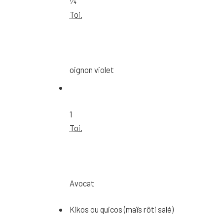
¼
Toi.
oignon violet
1
Toi.
Avocat
Kikos ou quicos (maïs rôti salé)