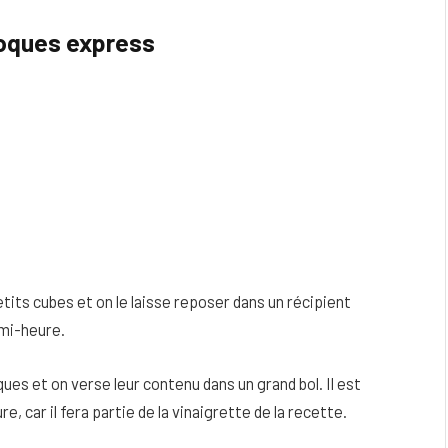
coques express
its cubes et on le laisse reposer dans un récipient
emi-heure.
es et on verse leur contenu dans un grand bol. Il est
e, car il fera partie de la vinaigrette de la recette.