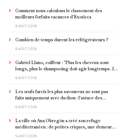
Comment nous calculons le classement des
meilleurs forfaits vacances d'Exoticca
6 AOÛT 2026
Combien de temps durent les réfrigérateurs ?
6 AOÛT 2026
Gabriel Llano, coiffeur : "Plus les cheveux sont
longs, plus le shampooing doit agir longtemps. Je
conseille de le laisser entre 1 et 3 minutes."
6 AOÛT 2026
Les œufs farcis les plus savoureux ne sont pas
faits uniquement avec du thon : l'astuce des
moules marinées pour les rendre beaucoup plus
6 AOÛT 2026
juteux
La ville où Ana Obregón a créé son refuge
méditerranéen : de petites criques, une demeure
de millionnaire face à la mer et les meilleurs fruits
5 AOÛT 2026
de mer