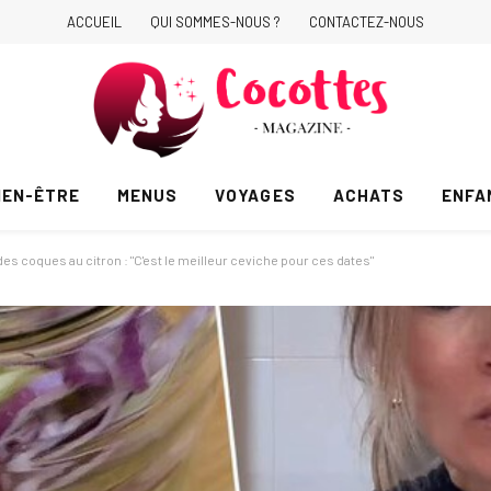
ACCUEIL
QUI SOMMES-NOUS ?
CONTACTEZ-NOUS
IEN-ÊTRE
MENUS
VOYAGES
ACHATS
ENFA
e des coques au citron : "C'est le meilleur ceviche pour ces dates"