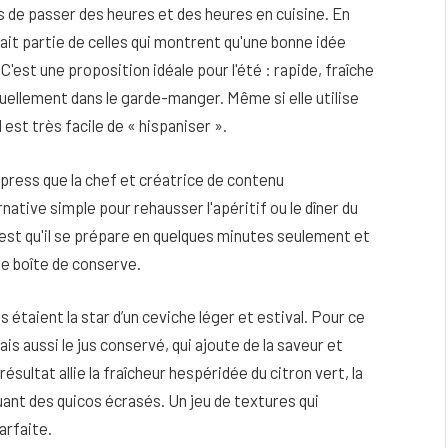
 de passer des heures et des heures en cuisine. En
 fait partie de celles qui montrent qu'une bonne idée
'est une proposition idéale pour l'été : rapide, fraîche
uellement dans le garde-manger. Même si elle utilise
est très facile de « hispaniser ».
press que la chef et créatrice de contenu
tive simple pour rehausser l'apéritif ou le dîner du
'est qu'il se prépare en quelques minutes seulement et
ne boîte de conserve.
s étaient la star d’un ceviche léger et estival. Pour ce
eau
Peau sèche et sensible : quels soins
ais aussi le jus conservé, qui ajoute de la saveur et
utiliser pour ne pas l’irriter ?
sultat allie la fraîcheur hespéridée du citron vert, la
4 JUIN 2026
ant des quicos écrasés. Un jeu de textures qui
arfaite.