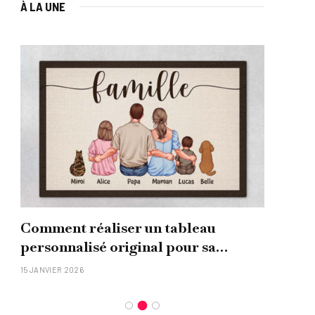
À LA UNE
Comment réaliser un tableau
Que
personnalisé original pour sa
uni
famille ?
15 JANVIER 2026
26 NO