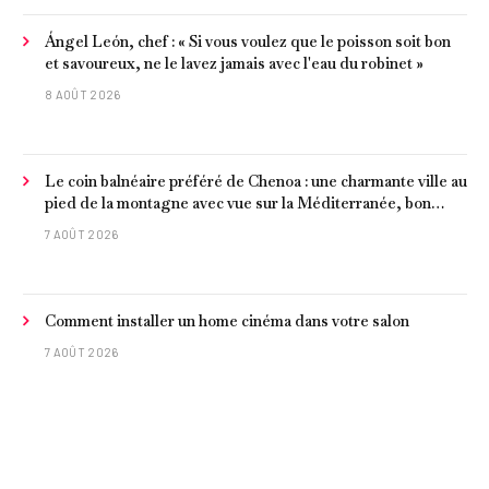
Ángel León, chef : « Si vous voulez que le poisson soit bon
et savoureux, ne le lavez jamais avec l'eau du robinet »
8 AOÛT 2026
Le coin balnéaire préféré de Chenoa : une charmante ville au
pied de la montagne avec vue sur la Méditerranée, bon
poisson et criques isolées
7 AOÛT 2026
Comment installer un home cinéma dans votre salon
7 AOÛT 2026