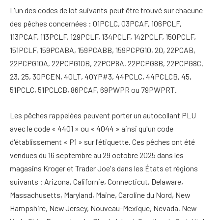
L'un des codes de lot suivants peut être trouvé sur chacune
des pêches concernées : 01PCLC, 03PCAF, 106PCLF,
113PCAF, 113PCLF, 129PCLF, 134PCLF, 142PCLF, 150PCLF,
151PCLF, 159PCABA, 159PCABB, 159PCPG10, 20, 22PCAB,
22PCPG10A, 22PCPG10B, 22PCP8A, 22PCPG8B, 22PCPG8C,
23, 25, 30PCEN, 40LT, 40YP#3, 44PCLC, 44PCLCB, 45,
51PCLC, 51PCLCB, 86PCAF, 69PWPR ou 79PWPRT.
Les pêches rappelées peuvent porter un autocollant PLU
avec le code « 4401 » ou « 4044 » ainsi qu'un code
d'établissement « P1 » sur l'étiquette. Ces pêches ont été
vendues du 16 septembre au 29 octobre 2025 dans les
magasins Kroger et Trader Joe's dans les États et régions
suivants : Arizona, Californie, Connecticut, Delaware,
Massachusetts, Maryland, Maine, Caroline du Nord, New
Hampshire, New Jersey, Nouveau-Mexique, Nevada, New