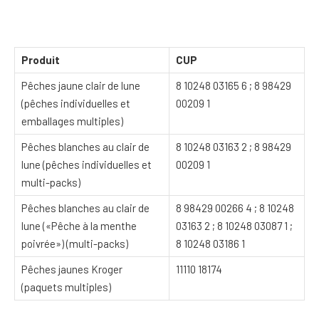
Produit
CUP
Pêches jaune clair de lune
8 10248 03165 6 ; 8 98429
(pêches individuelles et
00209 1
emballages multiples)
Pêches blanches au clair de
8 10248 03163 2 ; 8 98429
lune (pêches individuelles et
00209 1
multi-packs)
Pêches blanches au clair de
8 98429 00266 4 ; 8 10248
lune («Pêche à la menthe
03163 2 ; 8 10248 03087 1 ;
poivrée») (multi-packs)
8 10248 03186 1
Pêches jaunes Kroger
11110 18174
(paquets multiples)