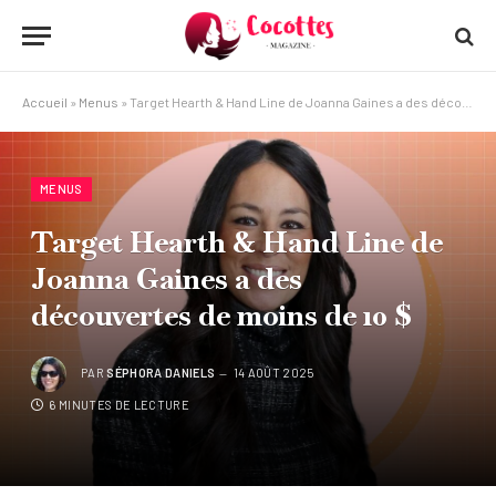
Accueil
»
Menus
»
Target Hearth & Hand Line de Joanna Gaines a des découvertes de moins de 10 $
MENUS
Target Hearth & Hand Line de
Joanna Gaines a des
découvertes de moins de 10 $
PAR
SÉPHORA DANIELS
14 AOÛT 2025
6 MINUTES DE LECTURE