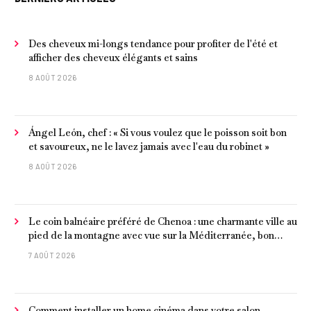
Des cheveux mi-longs tendance pour profiter de l'été et
afficher des cheveux élégants et sains
8 AOÛT 2026
Ángel León, chef : « Si vous voulez que le poisson soit bon
et savoureux, ne le lavez jamais avec l'eau du robinet »
8 AOÛT 2026
Le coin balnéaire préféré de Chenoa : une charmante ville au
pied de la montagne avec vue sur la Méditerranée, bon
poisson et criques isolées
7 AOÛT 2026
Comment installer un home cinéma dans votre salon