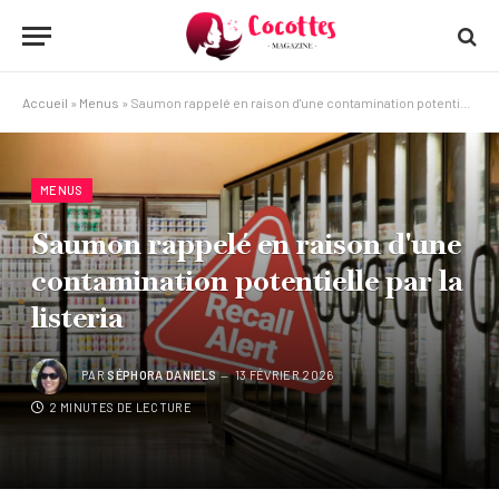
Accueil
»
Menus
»
Saumon rappelé en raison d'une contamination potentielle par la listeria
MENUS
Saumon rappelé en raison d'une
contamination potentielle par la
listeria
PAR
SÉPHORA DANIELS
13 FÉVRIER 2026
2 MINUTES DE LECTURE