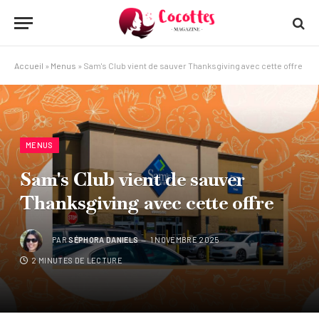
Accueil
»
Menus
»
Sam's Club vient de sauver Thanksgiving avec cette offre
MENUS
Sam's Club vient de sauver
Thanksgiving avec cette offre
PAR
SÉPHORA DANIELS
1 NOVEMBRE 2025
2 MINUTES DE LECTURE