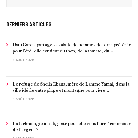
DERNIERS ARTICLES
Dani García partage sa salade de pommes de terre préférée
pour l'été : elle contient du thon, de la tomate, du
concombre et de l'œuf
9 AOÛT 2026
Le refuge de Sheila Ebana, mère de Lamine Yamal, dans la
ville idéale entre plage et montagne pour vivre
tranquillement près de Barcelone
8 AOÛT 2026
La technologie intelligente peut-elle vous faire économiser
de l’argent ?