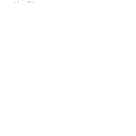
7 AOÛT 2026
isolées