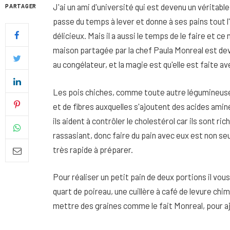
J'ai un ami d'université qui est devenu un véritable 
PARTAGER
passe du temps à lever et donne à ses pains tout l
délicieux. Mais il a aussi le temps de le faire et c
maison partagée par la chef Paula Monreal est deve
au congélateur, et la magie est qu'elle est faite a
Les pois chiches, comme toute autre légumineuse
et de fibres auxquelles s'ajoutent des acides amin
ils aident à contrôler le cholestérol car ils sont r
rassasiant, donc faire du pain avec eux est non se
très rapide à préparer.
Quel soin adopter pour une p
Pour réaliser un petit pain de deux portions il vo
uniforme et lumineuse
quart de poireau, une cuillère à café de levure ch
26 NOVEMBRE 2025
mettre des graines comme le fait Monreal, pour aj