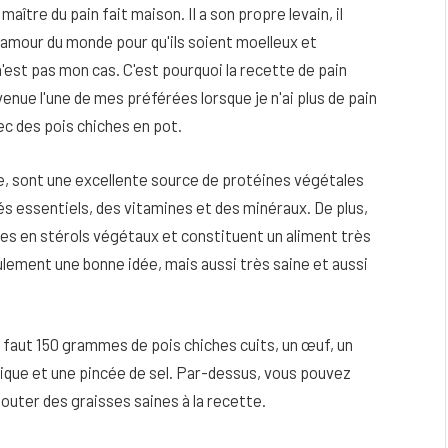
maître du pain fait maison. Il a son propre levain, il
'amour du monde pour qu'ils soient moelleux et
e n'est pas mon cas. C'est pourquoi la recette de pain
nue l'une de mes préférées lorsque je n'ai plus de pain
vec des pois chiches en pot.
, sont une excellente source de protéines végétales
és essentiels, des vitamines et des minéraux. De plus,
iches en stérols végétaux et constituent un aliment très
ulement une bonne idée, mais aussi très saine et aussi
eau
Peau sèche et sensible : quels soins
us faut 150 grammes de pois chiches cuits, un œuf, un
utiliser pour ne pas l’irriter ?
imique et une pincée de sel. Par-dessus, vous pouvez
4 JUIN 2026
outer des graisses saines à la recette.