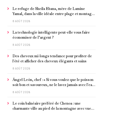
Le refuge de Sheila Ebana, mère de Lamine
Yamal, dans la ville idéale entre plage et montagne
pour vivre tranquillement près de Barcelone
8 AOÛT 2026
La technologie intelligente peut-elle vous faire
économiser de l’argent ?
8 AOÛT 2026
Des cheveux mi-longs tendance pour profiter de
l'été et afficher des cheveux élégants et sains
8 AOÛT 2026
Ángel León, chef : « Si vous voulez que le poisson
soit bon et savoureux, ne le lavez jamais avec l'eau
du robinet »
8 AOÛT 2026
Le coin balnéaire préféré de Chenoa : une
charmante ville au pied de la montagne avec vue
sur la Méditerranée, bon poisson et criques