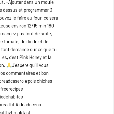
out. -Ajouter dans un moule
nes dessus et programmer 3
vez le faire au four, ce sera
teuse environ 12/15 min 180
e mangez pas tout de suite,
de tomate, de dinde et de
s tant demandé sur ce que tu
_es, c'est Pink Honey et la
son.
J'espère qu'il vous
 vos commentaires et bon
breadcasero #pois chiches
freerecipes
iodehabitos
readfit #ideadecena
althybreakfast