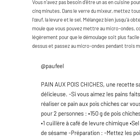
Vous n'avez pas besoin d'être un as en cuisine pour 
cinq minutes. Dans le verre du mixeur, mettez tous
l'œuf, la levure et le sel. Mélangez bien jusqu'à o
moule que vous pouvez mettre au micro-ondes, c
légèrement pour que le démoulage soit plus facile 
dessus et passez au micro-ondes pendant trois m
@paufeel
PAIN AUX POIS CHICHES, une recette san
délicieuse. -Si vous aimez les pains fai
réaliser ce pain aux pois chiches car vous
pour 2 personnes : •150 g de pois chiches
•1 cuillère à café de levure chimique •Sel
de sésame -Préparation : -Mettez les pois