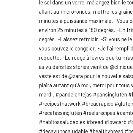
le sel dans un verre, mélangez bien le t
allant au micro-ondes, mettre les grai
minutes à puissance maximale. -Vous pou
environ 25 minutes à 180 degrés. -En fri
degrés. -Laissez refroidir. -Si vous ne l
vous pouvez le congeler. -Je l'ai rempli 
roquette. -Le rouge à lèvres que tu m'a
as vu dans les stories vient de @clinique
veste est de @zara pour la nouvelle sai
plaira autant qu'à moi, merci pour tous
mardi. #pandelentejas #pansingluten #
#recipesthatwork #breadrapido #gluten
#recetassingluten #reelsrecipes #camb
#habitossaludables #bread #lowcarb #b
#desayunosaludable #healthybread #he