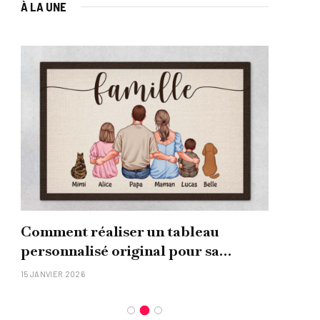
À LA UNE
Comment réaliser un tableau
Que
personnalisé original pour sa
uni
famille ?
15 JANVIER 2026
26 NO