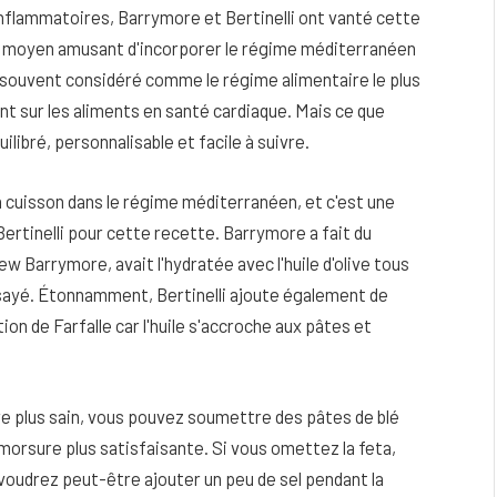
inflammatoires, Barrymore et Bertinelli ont vanté cette
n moyen amusant d'incorporer le régime méditerranéen
souvent considéré comme le régime alimentaire le plus
ent sur les aliments en santé cardiaque. Mais ce que
ilibré, personnalisable et facile à suivre.
e la cuisson dans le régime méditerranéen, et c'est une
Bertinelli pour cette recette. Barrymore a fait du
 Barrymore, avait l'hydratée avec l'huile d'olive tous
essayé. Étonnamment, Bertinelli ajoute également de
ation de Farfalle car l'huile s'accroche aux pâtes et
re plus sain, vous pouvez soumettre des pâtes de blé
morsure plus satisfaisante. Si vous omettez la feta,
voudrez peut-être ajouter un peu de sel pendant la