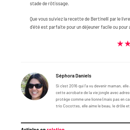
stade de rôtissage.
Que vous suiviez la recette de Bertinelli par le liv
d'été est parfaite pour un déjeuner facile ou pour
★
Séphora Daniels
Si c’est 2016 qui l’a vu devenir maman, ell
cette acrobate de la vie jongle avec adress
protège comme une lionne (mais pas en cage
trio Cocottes, elle aime le beau, le drôle et
Articles en
relation