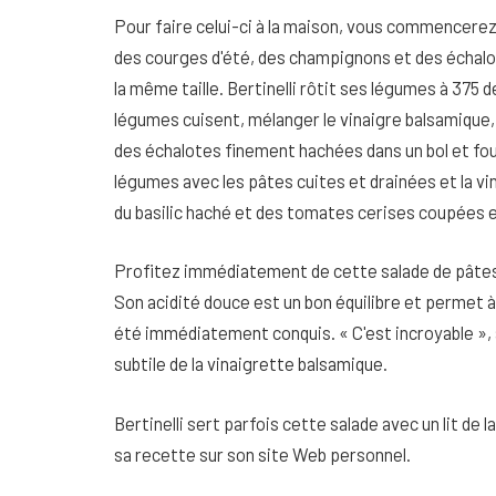
Pour faire celui-ci à la maison, vous commencerez
des courges d'été, des champignons et des échalo
la même taille. Bertinelli rôtit ses légumes à 375
légumes cuisent, mélanger le vinaigre balsamique, l'
des échalotes finement hachées dans un bol et fou
légumes avec les pâtes cuites et drainées et la v
du basilic haché et des tomates cerises coupées 
Profitez immédiatement de cette salade de pâtes d
Son acidité douce est un bon équilibre et permet 
été immédiatement conquis. « C'est incroyable », 
subtile de la vinaigrette balsamique.
Bertinelli sert parfois cette salade avec un lit de
sa recette sur son site Web personnel.