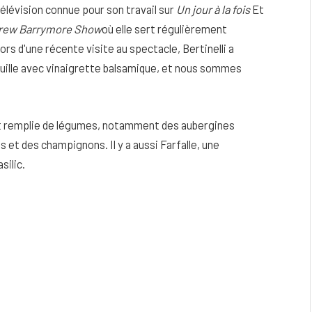
a télévision connue pour son travail sur
Un jour à la fois
Et
rew Barrymore Show
où elle sert régulièrement
ors d'une récente visite au spectacle, Bertinelli a
ouille avec vinaigrette balsamique, et nous sommes
nt remplie de légumes, notamment des aubergines
 et des champignons. Il y a aussi Farfalle, une
silic.
eau
Peau sèche et sensible : quels soins
utiliser pour ne pas l’irriter ?
4 JUIN 2026