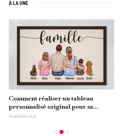
À LA UNE
Comment réaliser un tableau
Que
personnalisé original pour sa
uni
famille ?
15 JANVIER 2026
26 NO