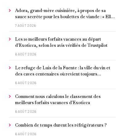
Adora, grand-mère cuisinière, à propos de sa
sauce secrète pour les boulettes de viande : « Elle
contient un peu de curcuma, du poivre, une
7 AOÛT 2026
poignée d'amandes et des tomates frites »
Les 10 meilleurs forfaits vacances au départ
d'Exoticca, selon les avis vérifiés de Trustpilot
6 AOÛT 2026
Le refuge de Luis de la Fuente : la ville du vin et
des caves centenaires où revient toujours
l'entraîneur espagnol
6 AOÛT 2026
Comment nous calculons le classement des
meilleurs forfaits vacances d'Exoticca
6 AOÛT 2026
Combien de temps durent les réfrigérateurs ?
6 AOÛT 2026