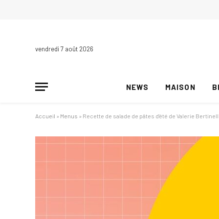
vendredi 7 août 2026
NEWS
MAISON
B
Accueil
»
Menus
»
Recette de salade de pâtes d'été de Valerie Bertinell