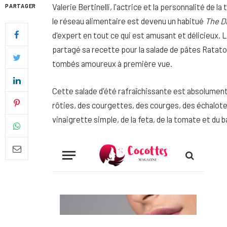
Valerie Bertinelli, l'actrice et la personnalité de l
PARTAGER
le réseau alimentaire est devenu un habitué
The D
d'expert en tout ce qui est amusant et délicieux. L
partagé sa recette pour la salade de pâtes Ratat
tombés amoureux à première vue.
Cette salade d'été rafraîchissante est absolume
rôties, des courgettes, des courges, des échalotes
vinaigrette simple, de la feta, de la tomate et du ba
Quel soin adopter pour une p
uniforme et lumineuse
26 NOVEMBRE 2025