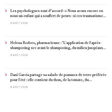
Les psychologues sont d’accord : « Nous avons encore en
nous un enfant qui a souffert de peurs : si ces traumatismes
ne sont pas surmontés, ils continueront à nous affecter dans
9 AOÛT 2026
notre vie d’adulte. »
Helena Rodero, pharmacienne : "L'application de l'après-
shampooing sec avant le shampooing, du milieu jusqu'aux
pointes, est recommandée pour les cheveux délicats et
9 AOÛT 2026
ternes.
Dani García partage sa salade de pommes de terre préférée
pour l'été : elle contient du thon, de la tomate, du
concombre et de l'œuf
9 AOÛT 2026