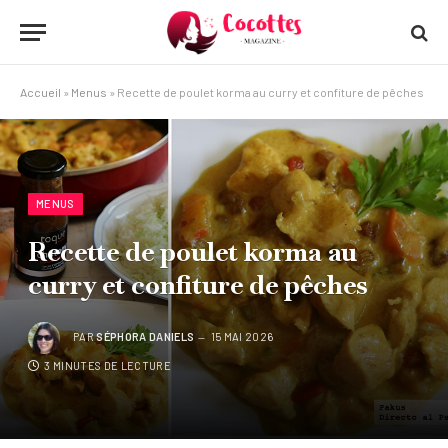
Accueil
»
Menus
»
Recette de poulet korma au curry et confiture de pêches
MENUS
Recette de poulet korma au
curry et confiture de pêches
PAR
SÉPHORA DANIELS
15 MAI 2026
3 MINUTES DE LECTURE