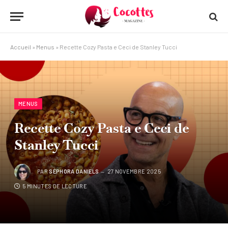
Accueil
»
Menus
»
Recette Cozy Pasta e Ceci de Stanley Tucci
MENUS
Recette Cozy Pasta e Ceci de
Stanley Tucci
PAR
SÉPHORA DANIELS
27 NOVEMBRE 2025
5 MINUTES DE LECTURE