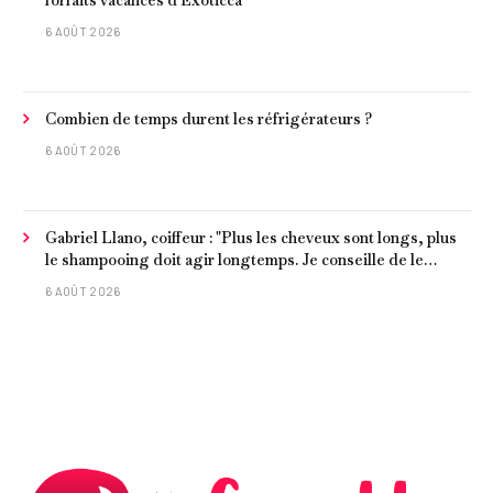
forfaits vacances d'Exoticca
6 AOÛT 2026
Combien de temps durent les réfrigérateurs ?
6 AOÛT 2026
Gabriel Llano, coiffeur : "Plus les cheveux sont longs, plus
le shampooing doit agir longtemps. Je conseille de le
laisser entre 1 et 3 minutes."
6 AOÛT 2026