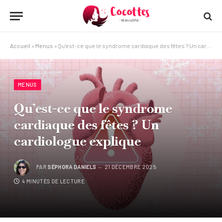
Accueil
»
Menus
»
Qu’est-ce que le syndrome cardiaque des fêtes ? Un cardiologue explique
MENUS
Qu’est-ce que le syndrome
cardiaque des fêtes ? Un
cardiologue explique
PAR
SÉPHORA DANIELS
21 DÉCEMBRE 2025
4 MINUTES DE LECTURE