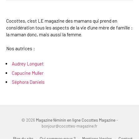
Cocottes, c’est LE magazine des mamans qui prend en
considération tous les aspects de la vie d’une mère de famille :
la maman donc, mais aussi la femme.
Nos autrices :
Audrey Longuet
Capucine Muller
Séphora Daniels
© 2026
Magazine féminin en ligne Cocottes Magazine
-
bonjour@cocottes-magazine.fr
Plan du site
Qui sommes-nous ?
Mentions légales
Contact